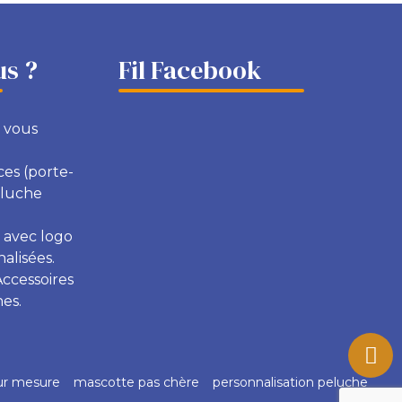
s ?
Fil Facebook
 vous
ces (porte-
eluche
 avec logo
alisées.
Accessoires
es.
ur mesure
mascotte pas chère
personnalisation peluche