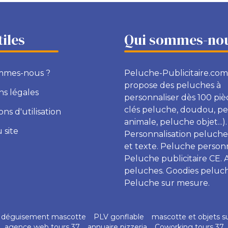
tiles
Qui sommes-nou
mmes-nous ?
Peluche-Publicitaire.com
propose des peluches à
s légales
personnaliser dès 100 piè
clés peluche, doudou, p
ons d'utilisation
animale, peluche objet...).
 site
Personnalisation peluche
et texte. Peluche personn
Peluche publicitaire CE. 
peluches. Goodies peluch
Peluche sur mesure.
déguisement mascotte
PLV gonflable
mascotte et objets s
agence web tours 37
annuaire pizzeria
Coworking tours 37