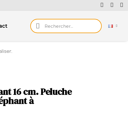
act
liser.
ant 16 cm. Peluche
léphant à