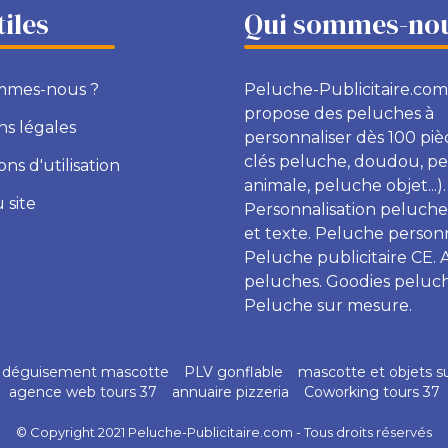
tiles
Qui sommes-nou
mmes-nous ?
Peluche-Publicitaire.com
propose des peluches à
s légales
personnaliser dès 100 piè
clés peluche, doudou, p
ons d'utilisation
animale, peluche objet...).
 site
Personnalisation peluche
et texte. Peluche personn
Peluche publicitaire CE. 
peluches. Goodies peluch
Peluche sur mesure.
déguisement mascotte
PLV gonflable
mascotte et objets s
agence web tours 37
annuaire pizzeria
Coworking tours 37
© Copyright 2021 Peluche-Publicitaire.com - Tous droits réservés