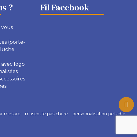
s ?
Fil Facebook
 vous
ces (porte-
eluche
 avec logo
alisées.
Accessoires
es.
ur mesure
mascotte pas chère
personnalisation peluche