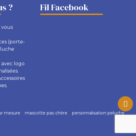
s ?
Fil Facebook
 vous
ces (porte-
eluche
 avec logo
alisées.
Accessoires
es.
ur mesure
mascotte pas chère
personnalisation peluche