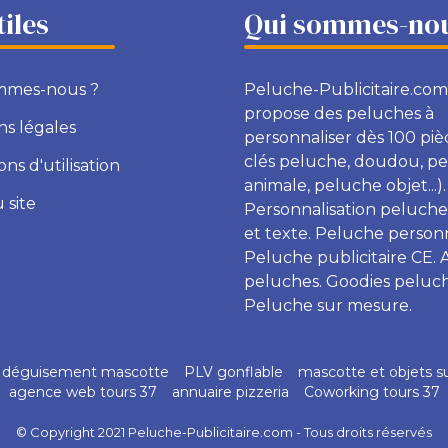
tiles
Qui sommes-nou
mmes-nous ?
Peluche-Publicitaire.com
propose des peluches à
s légales
personnaliser dès 100 piè
clés peluche, doudou, p
ons d'utilisation
animale, peluche objet...).
 site
Personnalisation peluche
et texte. Peluche personn
Peluche publicitaire CE. 
peluches. Goodies peluch
Peluche sur mesure.
déguisement mascotte
PLV gonflable
mascotte et objets s
agence web tours 37
annuaire pizzeria
Coworking tours 37
© Copyright 2021 Peluche-Publicitaire.com - Tous droits réservés