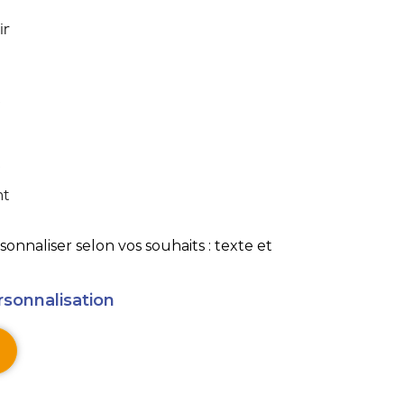
ir
t
t
ht
onnaliser selon vos souhaits : texte et
rsonnalisation