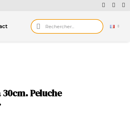
act
 30cm. Peluche
.