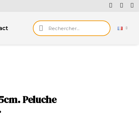
act
55cm. Peluche
.