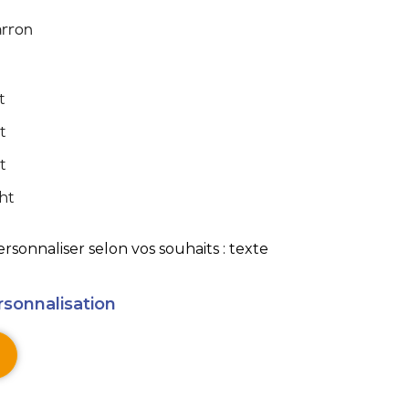
rron
t
t
t
 ht
sonnaliser selon vos souhaits : texte
rsonnalisation