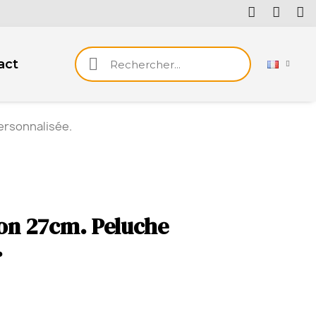
act
ersonnalisée.
ion 27cm. Peluche
.