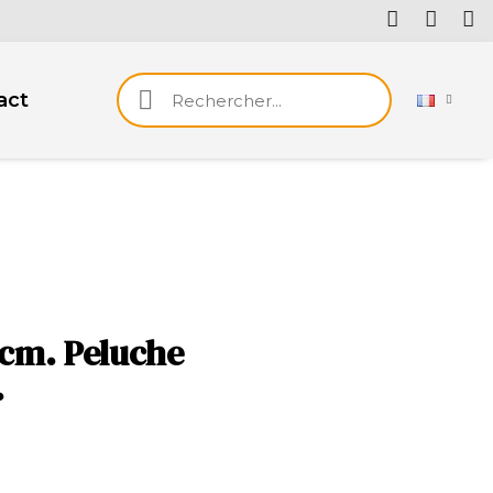
act
8cm. Peluche
.