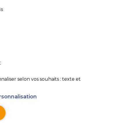
is
t
aliser selon vos souhaits : texte et
rsonnalisation