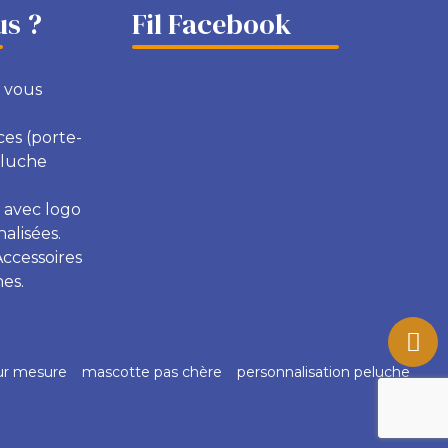
s ?
Fil Facebook
 vous
ces (porte-
eluche
 avec logo
alisées.
Accessoires
es.
ur mesure
mascotte pas chère
personnalisation peluche