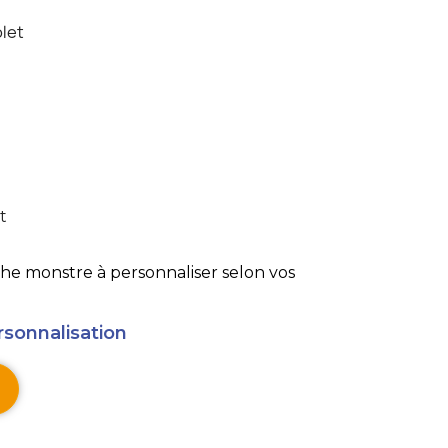
olet
t
sonnaliser selon vos
rsonnalisation