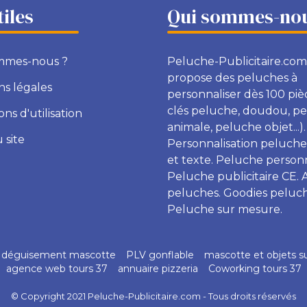
tiles
Qui sommes-nou
mmes-nous ?
Peluche-Publicitaire.com
propose des peluches à
s légales
personnaliser dès 100 piè
clés peluche, doudou, p
ons d'utilisation
animale, peluche objet...).
 site
Personnalisation peluche
et texte. Peluche personn
Peluche publicitaire CE. 
peluches. Goodies peluch
Peluche sur mesure.
déguisement mascotte
PLV gonflable
mascotte et objets s
agence web tours 37
annuaire pizzeria
Coworking tours 37
© Copyright 2021 Peluche-Publicitaire.com - Tous droits réservés