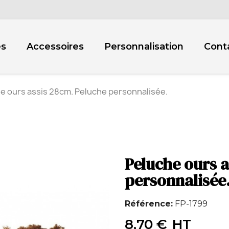
es
Accessoires
Personnalisation
Cont
e ours assis 28cm. Peluche personnalisée.
Peluche ours a
personnalisée
Référence
FP-1799
8,70 €
HT