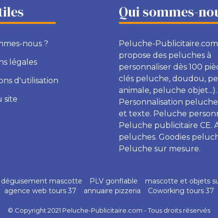
tiles
Qui sommes-nou
mmes-nous ?
Peluche-Publicitaire.com
propose des peluches à
s légales
personnaliser dès 100 piè
clés peluche, doudou, p
ons d'utilisation
animale, peluche objet...).
 site
Personnalisation peluche
et texte. Peluche personn
Peluche publicitaire CE. 
peluches. Goodies peluch
Peluche sur mesure.
déguisement mascotte
PLV gonflable
mascotte et objets s
agence web tours 37
annuaire pizzeria
Coworking tours 37
© Copyright 2021 Peluche-Publicitaire.com - Tous droits réservés