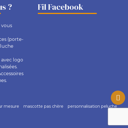
s ?
Fil Facebook
 vous
ces (porte-
eluche
 avec logo
alisées.
Accessoires
es.
ur mesure
mascotte pas chère
personnalisation peluche