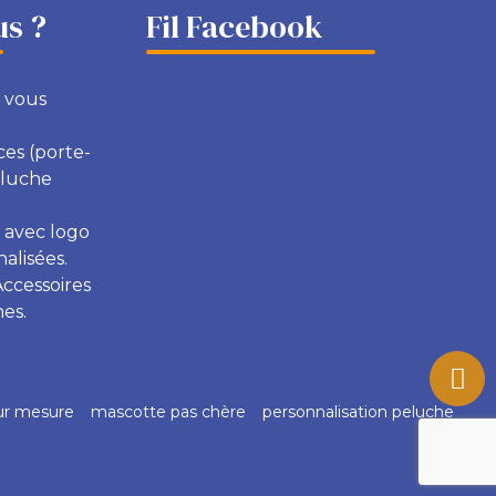
s ?
Fil Facebook
 vous
ces (porte-
eluche
 avec logo
alisées.
Accessoires
es.
ur mesure
mascotte pas chère
personnalisation peluche