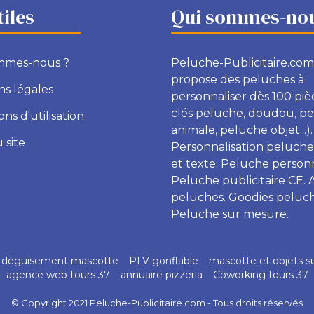
tiles
Qui sommes-nou
mmes-nous ?
Peluche-Publicitaire.com
propose des peluches à
s légales
personnaliser dès 100 piè
clés peluche, doudou, p
ons d'utilisation
animale, peluche objet...).
 site
Personnalisation peluche
et texte. Peluche personn
Peluche publicitaire CE. 
peluches. Goodies peluch
Peluche sur mesure.
déguisement mascotte
PLV gonflable
mascotte et objets s
agence web tours 37
annuaire pizzeria
Coworking tours 37
© Copyright 2021 Peluche-Publicitaire.com - Tous droits réservés